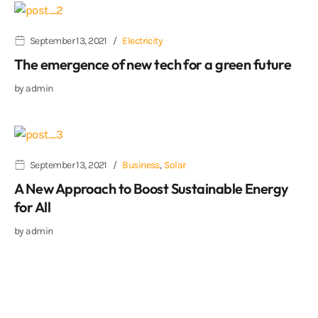
September 13, 2021
Electricity
The emergence of new tech for a green future
by
admin
September 13, 2021
Business
,
Solar
A New Approach to Boost Sustainable Energy
for All
by
admin