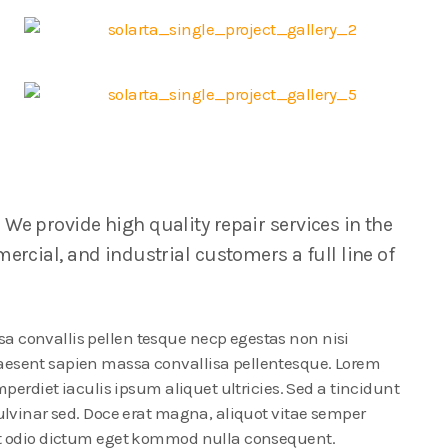
We provide high quality repair services in the
ercial, and industrial customers a full line of
a convallis pellen tesque necp egestas non nisi
raesent sapien massa convallisa pellentesque. Lorem
mperdiet iaculis ipsum aliquet ultricies. Sed a tincidunt
pulvinar sed. Doce erat magna, aliquot vitae semper
met odio dictum eget kommod nulla consequent.