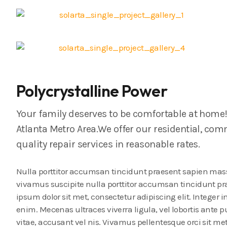
Polycrystalline Power
Your family deserves to be comfortable at home! 
Atlanta Metro Area.We offer our residential, comm
quality repair services in reasonable rates.
Nulla porttitor accumsan tincidunt praesent sapien mass
vivamus suscipite nulla porttitor accumsan tincidunt p
ipsum dolor sit met, consectetur adipiscing elit. Integer i
enim. Mecenas ultraces viverra ligula, vel lobortis ante 
vitae, accusant vel nis. Vivamus pellentesque orci sit 