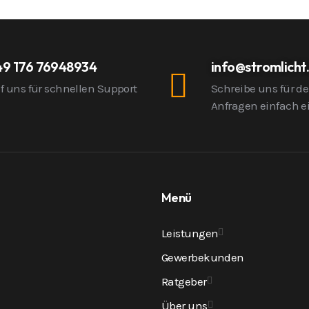
49 176 76948934
info@stromlicht
f uns für schnellen Support
Schreibe uns für d
n
Anfragen einfach e
Menü
Leistungen
Gewerbekunden
Ratgeber
Über uns