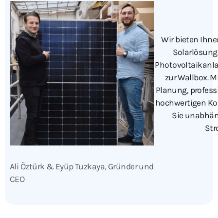
Wir bieten Ihnen
Solarlösung
Photovoltaikanla
zur Wallbox. 
Planung, professi
hochwertigen K
Sie unabhän
Str
Ali Öztürk & Eyüp Tuzkaya, Gründer und
CEO