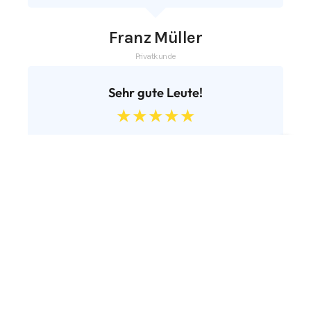
Franz Müller
Privatkunde
Sehr gute Leute!
☆
☆
☆
☆
☆
Kompetente Jungs, die wissen was Sie
tun. Montage und Arbeit tadellos.
7 Days Ago
Cetin Uensal
Sony Privatkunde
unsere Kunden persönlich